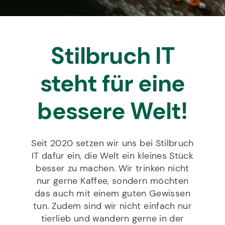
-
c
f
r
A
h
f
e
Kontakt
d
r
*
s
r
i
s
e
c
e
Stilbruch IT
s
D
h
Mit Setzen des Hakens erklären Sie sich damit
*
s
S
t
einverstanden, dass die von Ihnen erhobenen Daten
e
G
für die Bearbeitung Ihrer Anfrage elektronisch erhoben
*
steht für eine
B
und gespeichert werden dürfen. Diese Einwilligung
V
e
kann jederzeit mit einer Nachricht an info@stilbruch-
O
it.de widerrufen werden. Weitere Informationen
t
*
bessere Welt!
entnehmen Sie unserem Datenschutz.
r
e
f
f
SENDEN
Seit 2020 setzen wir uns bei Stilbruch
E
m
IT dafür ein, die Welt ein kleines Stück
a
besser zu machen. Wir trinken nicht
i
nur gerne Kaffee, sondern möchten
l
-
das auch mit einem guten Gewissen
A
tun. Zudem sind wir nicht einfach nur
d
tierlieb und wandern gerne in der
r