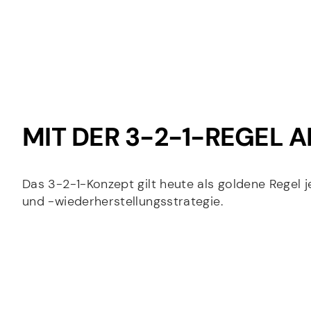
MIT DER 3-2-1-REGEL 
E
Das 3-2-1-Konzept gilt heute als goldene Regel 
U
m
n
und -wiederherstellungsstrategie.
a
t
i
A
e
l
n
r
-
r
n
A
N
e
e
d
a
d
h
r
m
e
m
V
E
e
e
*
e