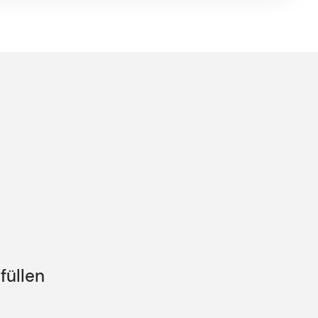
de
füllen