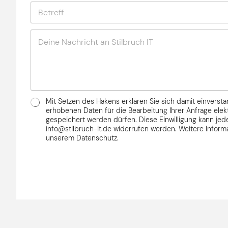
B
i
A
e
l
d
t
-
r
N
r
A
e
a
e
d
s
c
f
r
s
h
f
e
e
r
*
s
i
s
c
e
D
h
Mit Setzen des Hakens erklären Sie sich damit einversta
*
S
t
erhobenen Daten für die Bearbeitung Ihrer Anfrage ele
G
gespeichert werden dürfen. Diese Einwilligung kann jede
*
info@stilbruch-it.de widerrufen werden. Weitere Infor
V
unserem Datenschutz.
O
*