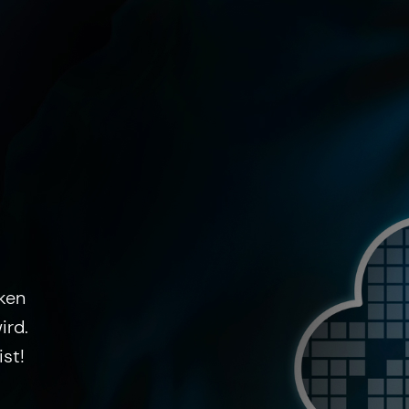
ken
ird.
ist!