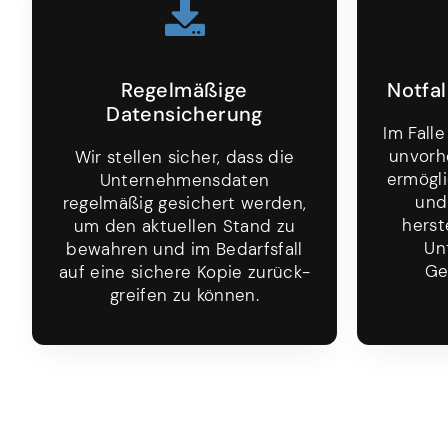
Regelmäßige
Notfal
Datensicherung
Im Fall
unvorh
Wir stellen sicher, dass die
ermög­l
Unter­nehmens­daten
und
regelmäßig gesichert werden,
herst
um den aktuellen Stand zu
Un
bewahren und im Bedarfs­fall
Ge
auf eine sichere Kopie zurück­
greifen zu können.