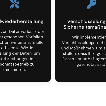
l­wieder­herstellung
Verschlüsselung
Sicher­heits­maß
e von Daten­verlust oder
er­gesehenen Vorfällen
Wir implemen­tie
ichen wir eine schnelle
Verschlüssel­ungs­tech
 effiziente Wieder­
und Maßnahmen, um si
ellung der Daten, um
stellen, dass Ihre ges
ter­brechungen im
Daten vor unbefugtem 
schäfts­betrieb zu
geschützt sind
minimieren.