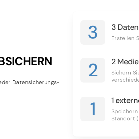
3
3 Daten
Erstellen 
ABSICHERN
2 Medi
2
Sichern Si
verschied
jeder Datensicherungs-
1 exter
1
Speichern
Standort (
orname
Nachname