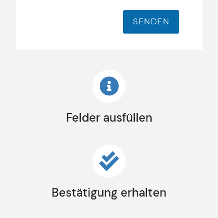
c
h
r
SENDEN
i
c
h
t
Felder ausfüllen
Bestätigung erhalten