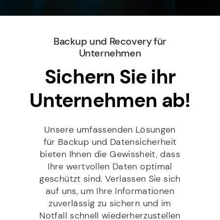
c
f
r
S
h
f
e
Kontakt
G
r
*
s
V
i
s
O
c
Backup und Recovery für
e
D
h
Mit Setzen des Hakens erklären Sie sich damit
*
Unternehmen
S
t
einverstanden, dass die von Ihnen erhobenen Daten
G
für die Bearbeitung Ihrer Anfrage elektronisch erhoben
*
Sichern Sie ihr
und gespeichert werden dürfen. Diese Einwilligung
V
kann jederzeit mit einer Nachricht an info@stilbruch-
O
Unternehmen ab!
it.de widerrufen werden. Weitere Informationen
*
entnehmen Sie unserem Datenschutz.
Unsere umfassenden Lösungen
SENDEN
für Backup und Datensicherheit
bieten Ihnen die Gewissheit, dass
Ihre wertvollen Daten optimal
geschützt sind. Verlassen Sie sich
auf uns, um Ihre Informationen
zuverlässig zu sichern und im
Notfall schnell wiederherzustellen