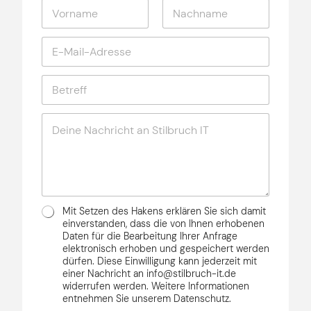
N
e
e
a
d
h
m
e
m
Vorname
Nachname
E
e
*
e
m
*
n
a
B
i
e
l
t
-
N
r
A
a
e
d
c
f
r
h
f
e
r
*
s
i
s
c
e
D
D
h
Mit Setzen des Hakens erklären Sie sich damit
*
S
S
t
einverstanden, dass die von Ihnen erhobenen
G
G
Daten für die Bearbeitung Ihrer Anfrage
*
V
elektronisch erhoben und gespeichert werden
V
O
dürfen. Diese Einwilligung kann jederzeit mit
O
*
einer Nachricht an info@stilbruch-it.de
*
N
widerrufen werden. Weitere Informationen
a
entnehmen Sie unserem Datenschutz.