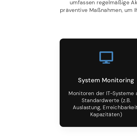
umfassen regelmäßige Akt
präventive Maßnahmen, um Ihr
System Monitoring
Monitoren der IT-Systeme 
Standardwerte (z.B.
Auslastung, Erreichbarkeit
Kapazitäten)