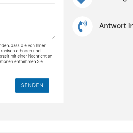
orname
Nachname
Antwort i
nden, dass die von Ihnen
ktronisch erhoben und
rzeit mit einer Nachricht an
mationen entnehmen Sie
SENDEN
Mit Setzen des Hakens erklären Sie sich damit einverstanden, dass
die von Ihnen erhobenen Daten für die Bearbeitung Ihrer Anfrage
elektronisch erhoben und gespeichert werden dürfen. Diese
Einwilligung kann jederzeit mit einer Nachricht an info@stilbruch-it.
widerrufen werden. Weitere Informationen entnehmen Sie unserem
Datenschutz.