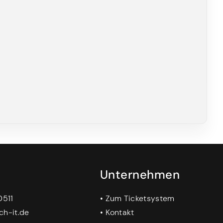
Unternehmen
0511
•
Zum Ticketsystem
ch-it.de
•
Kontakt