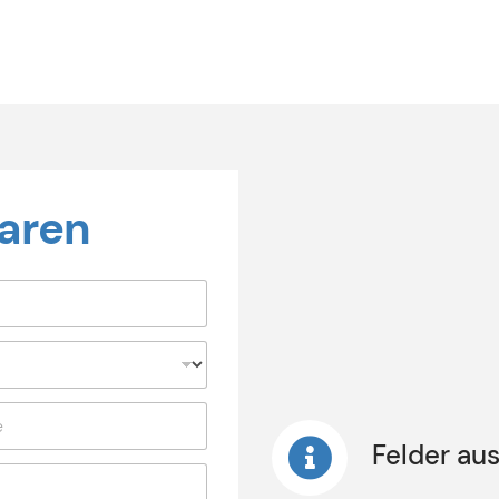
baren
orname
Nachname
Felder aus