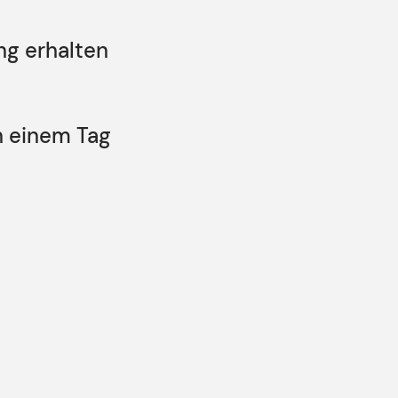
ng erhalten
n einem Tag
de