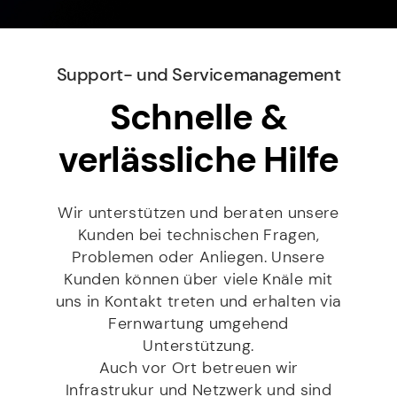
e
c
f
r
r
h
f
e
Kontakt
n
r
*
s
e
i
s
h
c
Support- und Service­­management
e
m
D
h
Mit Setzen des Hakens erklären Sie sich damit
*
e
Schnelle &
S
t
einverstanden, dass die von Ihnen erhobenen Daten
n
G
für die Bearbeitung Ihrer Anfrage elektronisch erhoben
*
und gespeichert werden dürfen. Diese Einwilligung
V
verlässliche Hilfe
kann jederzeit mit einer Nachricht an info@stilbruch-
O
it.de widerrufen werden. Weitere Informationen
*
entnehmen Sie unserem Datenschutz.
Wir unterstützen und beraten unsere
Kunden bei technischen Fragen,
SENDEN
Problemen oder Anliegen. Unsere
Kunden können über viele Knäle mit
uns in Kontakt treten und erhalten via
Fernwartung umgehend
Unterstützung.
Auch vor Ort betreuen wir
Infrastrukur und Netzwerk und sind