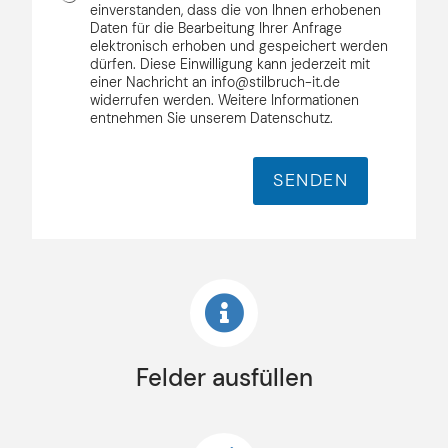
*
S
t
einverstanden, dass die von Ihnen erhobenen
U
G
Daten für die Bearbeitung Ihrer Anfrage
*
n
elektronisch erhoben und gespeichert werden
V
t
dürfen. Diese Einwilligung kann jederzeit mit
O
e
einer Nachricht an info@stilbruch-it.de
*
r
widerrufen werden. Weitere Informationen
n
entnehmen Sie unserem Datenschutz.
e
h
m
SENDEN
e
n
Felder ausfüllen