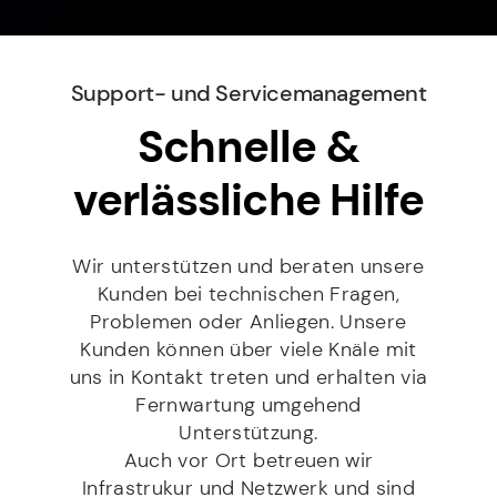
t
c
f
r
*
h
f
e
Kontakt
*
r
*
s
i
s
c
Support- und Service­­management
e
D
h
Mit Setzen des Hakens erklären Sie sich damit
*
Schnelle &
S
t
einverstanden, dass die von Ihnen erhobenen Daten
G
für die Bearbeitung Ihrer Anfrage elektronisch erhoben
*
und gespeichert werden dürfen. Diese Einwilligung
V
verlässliche Hilfe
kann jederzeit mit einer Nachricht an info@stilbruch-
O
it.de widerrufen werden. Weitere Informationen
*
entnehmen Sie unserem Datenschutz.
Wir unterstützen und beraten unsere
Kunden bei technischen Fragen,
SENDEN
Problemen oder Anliegen. Unsere
Kunden können über viele Knäle mit
uns in Kontakt treten und erhalten via
Fernwartung umgehend
Unterstützung.
Auch vor Ort betreuen wir
Infrastrukur und Netzwerk und sind