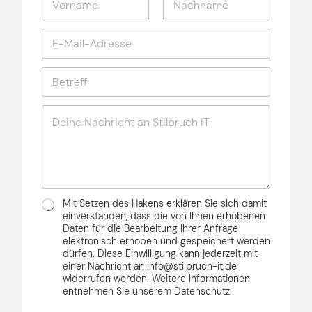
a
d
h
m
e
m
Vorname
Nachname
E
e
*
e
m
*
n
a
N
B
i
a
e
l
m
t
-
e
N
r
A
*
a
e
d
N
c
f
r
a
h
f
e
m
r
*
s
e
i
s
c
e
D
h
Mit Setzen des Hakens erklären Sie sich damit
*
S
t
einverstanden, dass die von Ihnen erhobenen
G
Daten für die Bearbeitung Ihrer Anfrage
*
elektronisch erhoben und gespeichert werden
V
dürfen. Diese Einwilligung kann jederzeit mit
O
einer Nachricht an info@stilbruch-it.de
*
widerrufen werden. Weitere Informationen
entnehmen Sie unserem Datenschutz.