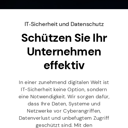
h
c
f
r
t
h
f
e
Kontakt
N
r
*
s
a
i
s
c
c
IT‑Sicherheit und Datenschutz
e
h
D
h
Mit Setzen des Hakens erklären Sie sich damit
*
r
Schützen Sie Ihr
S
t
einverstanden, dass die von Ihnen erhobenen Daten
i
G
für die Bearbeitung Ihrer Anfrage elektronisch erhoben
*
und gespeichert werden dürfen. Diese Einwilligung
c
V
Unternehmen
kann jederzeit mit einer Nachricht an info@stilbruch-
h
O
it.de widerrufen werden. Weitere Informationen
t
*
entnehmen Sie unserem Datenschutz.
effektiv
SENDEN
In einer zunehmend digitalen Welt ist
IT-Sicherheit keine Option, sondern
eine Notwendigkeit. Wir sorgen dafür,
dass Ihre Daten, Systeme und
Netzwerke vor Cyberangriffen,
Datenverlust und unbefugtem Zugriff
geschützt sind. Mit den