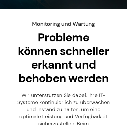
c
f
r
h
f
e
Kontakt
r
*
s
i
s
c
Monitoring und Wartung
e
D
h
Mit Setzen des Hakens erklären Sie sich damit
*
Probleme
S
t
einverstanden, dass die von Ihnen erhobenen Daten
G
für die Bearbeitung Ihrer Anfrage elektronisch erhoben
*
und gespeichert werden dürfen. Diese Einwilligung
V
können schneller
kann jederzeit mit einer Nachricht an info@stilbruch-
O
it.de widerrufen werden. Weitere Informationen
*
entnehmen Sie unserem Datenschutz.
erkannt und
behoben werden
SENDEN
Wir unterstützen Sie dabei, Ihre IT-
Systeme kontinuierlich zu überwachen
und instand zu halten, um eine
optimale Leistung und Verfügbarkeit
sicherzustellen. Beim