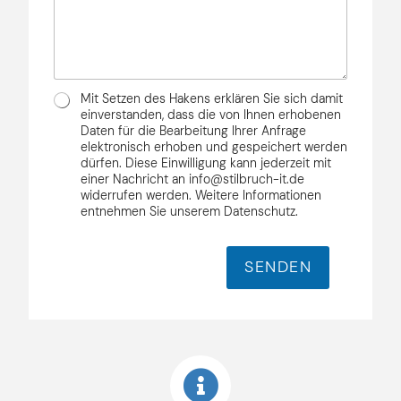
d
a
c
f
r
c
h
f
e
h
r
*
s
r
i
s
i
c
e
c
D
h
Mit Setzen des Hakens erklären Sie sich damit
*
h
S
t
einverstanden, dass die von Ihnen erhobenen
t
G
Daten für die Bearbeitung Ihrer Anfrage
*
elektronisch erhoben und gespeichert werden
V
dürfen. Diese Einwilligung kann jederzeit mit
O
einer Nachricht an info@stilbruch-it.de
*
widerrufen werden. Weitere Informationen
entnehmen Sie unserem Datenschutz.
SENDEN