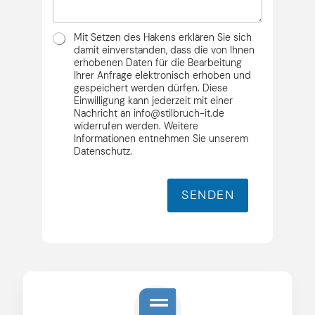
s
n
i
s
r
c
e
e
D
h
Mit Setzen des Hakens erklären Sie sich
*
d
S
t
damit einverstanden, dass die von Ihnen
e
G
erhobenen Daten für die Bearbeitung
*
Ihrer Anfrage elektronisch erhoben und
V
gespeichert werden dürfen. Diese
O
Einwilligung kann jederzeit mit einer
*
Nachricht an info@stilbruch-it.de
widerrufen werden. Weitere
Informationen entnehmen Sie unserem
Datenschutz.
SENDEN