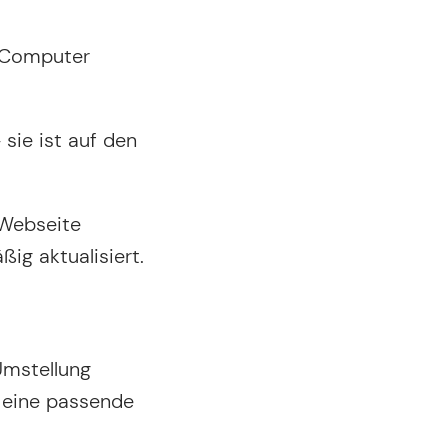
e Computer
de
 sie ist auf den
n Webseite
ig aktualisiert.
 Umstellung
, eine passende