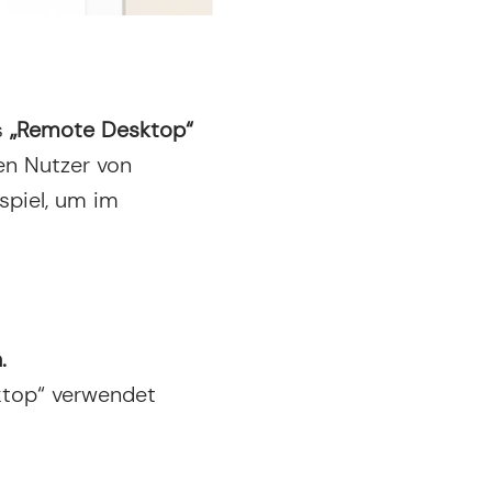
s
„Remote Desktop“
en Nutzer von
spiel, um im
.
ktop“ verwendet