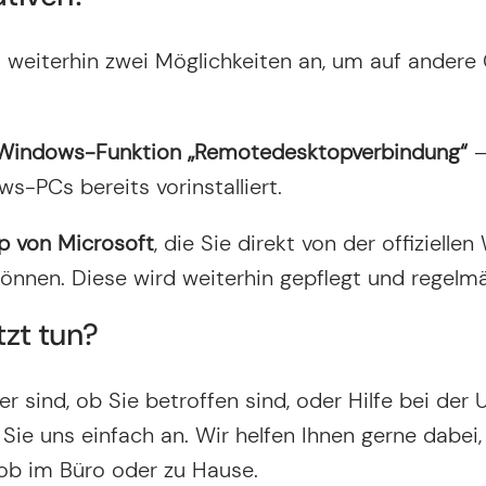
Mit Setzen des Hakens erklären Sie sich damit einverstanden, dass
die von Ihnen erhobenen Daten für die Bearbeitung Ihrer Anfrage
t weiterhin zwei Möglichkeiten an, um auf ander
elektronisch erhoben und gespeichert werden dürfen. Diese
Einwilligung kann jederzeit mit einer Nachricht an info@stilbruch-it.
widerrufen werden. Weitere Informationen entnehmen Sie unserem
Datenschutz.
 Windows-Funktion „Remotedesktopverbindung“
–
-PCs bereits vorinstalliert.
SENDEN
p von Microsoft
, die Sie direkt von der offizielle
önnen. Diese wird weiterhin gepflegt und regelmäß
tzt tun?
r sind, ob Sie betroffen sind, oder Hilfe bei der
Sie uns einfach an. Wir helfen Ihnen gerne dabei
ob im Büro oder zu Hause.