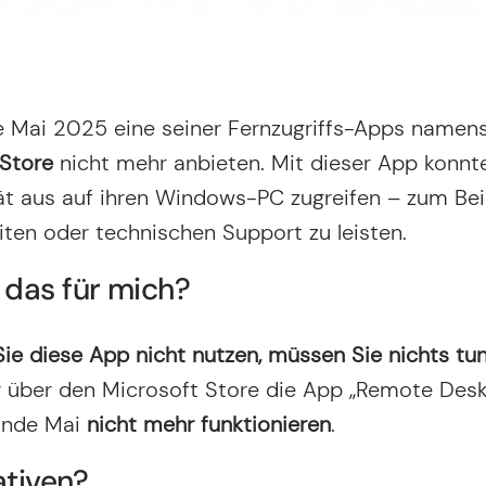
e Mai 2025 eine seiner Fernzugriffs-Apps namen
 Store
nicht mehr anbieten. Mit dieser App konnt
t aus auf ihren Windows-PC zugreifen – zum Bei
ten oder technischen Support zu leisten.
orname
Nachname
das für mich?
ie diese App nicht nutzen, müssen Sie nichts tun
er über den Microsoft Store die App „Remote Des
 Ende Mai
nicht mehr funktionieren
.
ativen?