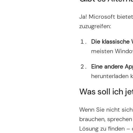
c
e
D
h
*
S
t
Ja! Microsoft biete
G
*
V
zuzugreifen:
O
*
Die klassische
meisten Windows
Eine andere Ap
herunterladen k
Was soll ich je
Wenn Sie nicht siche
brauchen, sprechen 
Lösung zu finden – 